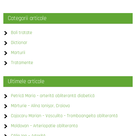
Categorii articole
Boli tratate
Dictionar
Marturii
Tratamente
Ultimele articole
Petrică Maria – arterită obliterantă diabetică
Mărturie – Alina Ionișor, Craiova
Cojocaru Marian – Vasculita – Tromboangeita obliterantă
Moldovan – Arteriopatie obliteranta
Călin Ion – Arterită