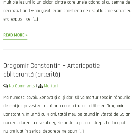
multiple leziuni la un picior, dintre care unele adanci si cu semne de
necroza. Cand v-am gasit, eram constienti de riscul la care sotulmeu
era expus – cel […]
READ MORE »
Dragomir Constantin – Arteriopatie
obliterantă (arterită)
No Comments
|
Marturii
Mă numesc Icovoiu Zenova și a–și dori să vă mărturisesc în rândurile
de mai jos povestea tristă prin care a trecut tatăl meu Dragomir
Constantin. În urmă cu 4 ani, tatăl meu pe atunci în vârstă de 65 ani
aacuzat dureri la nivelul degetelor de la piciorul drept. La început
nu am luat în serios, deoarece ne spun […]