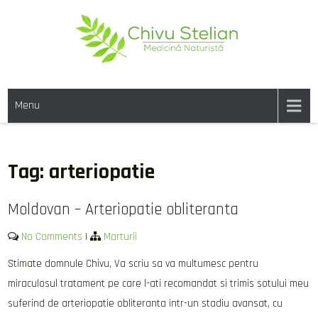
Skip
to
content
CHIVU-STELIAN.RO
medicina naturista
Menu
Tag:
arteriopatie
Moldovan – Arteriopatie obliteranta
No Comments
|
Marturii
Stimate domnule Chivu, Va scriu sa va multumesc pentru
miraculosul tratament pe care l-ati recomandat si trimis sotului meu
suferind de arteriopatie obliteranta intr-un stadiu avansat, cu