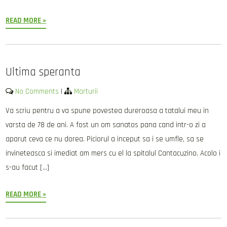
READ MORE »
Ultima speranta
No Comments
|
Marturii
Va scriu pentru a va spune povestea dureroasa a tatalui meu in
varsta de 78 de ani. A fost un om sanatos pana cand intr-o zi a
aparut ceva ce nu dorea. Piciorul a inceput sa i se umfle, sa se
invineteasca si imediat am mers cu el la spitalul Cantacuzino. Acolo i
s-au facut […]
READ MORE »