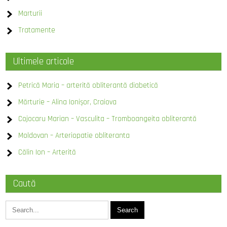
Marturii
Tratamente
Ultimele articole
Petrică Maria – arterită obliterantă diabetică
Mărturie – Alina Ionișor, Craiova
Cojocaru Marian – Vasculita – Tromboangeita obliterantă
Moldovan – Arteriopatie obliteranta
Călin Ion – Arterită
Caută