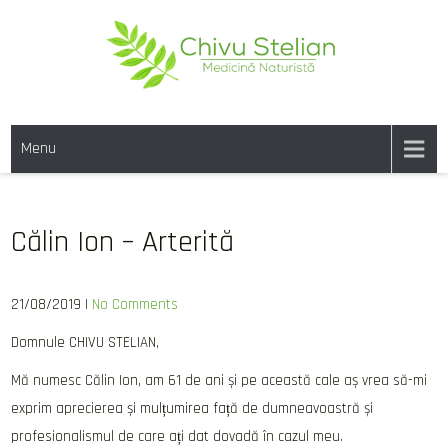
Skip
to
content
CHIVU-STELIAN.RO
medicina naturista
Menu
Călin Ion – Arterită
21/08/2019
|
No Comments
Domnule CHIVU STELIAN,
Mă numesc Călin Ion, am 61 de ani și pe această cale aș vrea să-mi
exprim aprecierea și mulțumirea față de dumneavoastră și
profesionalismul de care ați dat dovadă în cazul meu.