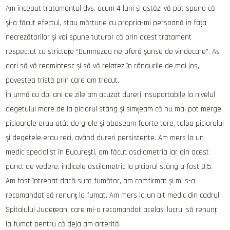
Am început tratamentul dvs. acum 4 luni și astăzi vă pot spune că
și-a făcut efectul, stau mărturie cu propria-mi persoană în fața
necrezătorilor și voi spune tuturor că prin acest tratament
respectat cu strictețe “Dumnezeu ne oferă șanse de vindecare”. Aș
dori să vă reamintesc și să vă relatez în rândurile de mai jos,
povestea tristă prin care am trecut.
În urmă cu doi ani de zile am acuzat dureri insuportabile la nivelul
degetului mare de la piciorul stâng și simțeam că nu mai pot merge,
picioarele erau atât de grele și oboseam foarte tare, talpa piciorului
și degetele erau reci, având dureri persistente. Am mers la un
medic specialist în București, am făcut oscilometria iar din acest
punct de vedere, indicele oscilometric la piciorul stâng a fost 0,5.
Am fost întrebat dacă sunt fumător, am comfirmat și mi s-a
recomandat să renunț la fumat. Am mers la un alt medic din cadrul
Spitalului Județean, care mi-a recomandat același lucru, să renunț
la fumat pentru că deja am arterită.