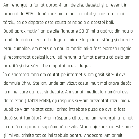
Am renunțat la fumat aprox. 4 luni de zile, degetul și-a revenit în
procent de 80%, după care am reluat fumatul și constatat mai
târziu, că de departe este cauza principală a acestei boli.
După aproximativ 1 an de zile (ianuarie 2019) mi-a apărut din nou o
rană, de data aceasta la degetul mic de la piciorul stâng și durerile
erau cumplite. Am mers din nou la medic, mi-a fost extrasă unghia
și recomandat același lucru, să renunț la fumat pentru că deja am
arterită și risc să-mi fie amputat acest deget.
În disperarea mea am căutat pe internet și am găsit site-ul dvs.,
domnule Chivu Stelian, unde am văzut cazuri mult mai grave decât
la mine, care au fost vindecate. Am sunat imediat la numărul dvs.
de telefon (0741206148), ați răspuns și v-am prezentat cazul meu.
După ce v-am relatat cazul, prima întrebare pusă de dvs. a fost –
dacă sunt fumător?. V-am răspuns că tocmai am renunțat la fumat
în urmă cu aprox. o săptămână de zile. Atunci ați spus că este bine
și îmi veți trimite tot ce îmi trebuie pentru vindecare. Am primit