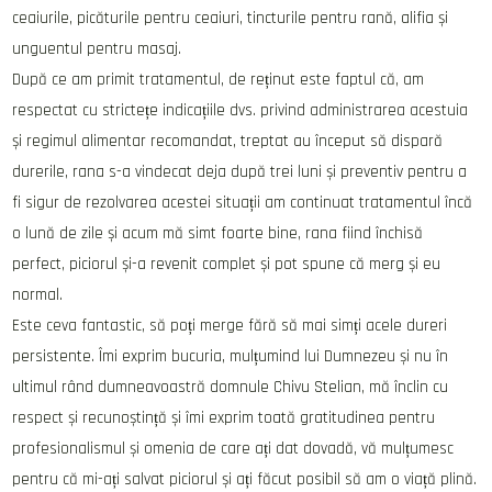
ceaiurile, picăturile pentru ceaiuri, tincturile pentru rană, alifia și
unguentul pentru masaj.
După ce am primit tratamentul, de reținut este faptul că, am
respectat cu strictețe indicațiile dvs. privind administrarea acestuia
și regimul alimentar recomandat, treptat au început să dispară
durerile, rana s-a vindecat deja după trei luni și preventiv pentru a
fi sigur de rezolvarea acestei situații am continuat tratamentul încă
o lună de zile și acum mă simt foarte bine, rana fiind închisă
perfect, piciorul și-a revenit complet și pot spune că merg și eu
normal.
Este ceva fantastic, să poți merge fără să mai simți acele dureri
persistente. Îmi exprim bucuria, mulțumind lui Dumnezeu și nu în
ultimul rând dumneavoastră domnule Chivu Stelian, mă înclin cu
respect și recunoștință și îmi exprim toată gratitudinea pentru
profesionalismul și omenia de care ați dat dovadă, vă mulțumesc
pentru că mi-ați salvat piciorul și ați făcut posibil să am o viață plină.