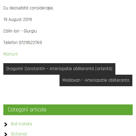
Cu deosebită considerație,
19 August 2019
Călin Ion – Giurgiu
Telefon 0729522769
Marturii
Post
Dragomir Constantin – Arteriopatie obliterantă (arterită)
navigation
Moldovan – Arteriopatie obliteranta
Categorii articole
Boli tratate
Dictionar