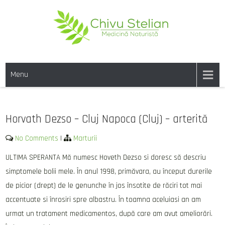
Skip
to
content
CHIVU-STELIAN.RO
medicina naturista
Menu
Horvath Dezso – Cluj Napoca (Cluj) – arterită
No Comments
|
Marturii
ULTIMA SPERANTA Mă numesc Hoveth Dezso si doresc să descriu
simptomele bolii mele. În anul 1998, primăvara, au început durerile
de picior (drept) de le genunche în jos însotite de răciri tot mai
accentuate si înrosiri spre albastru. În toamna aceluiasi an am
urmat un tratament medicamentos, după care am avut ameliorări.