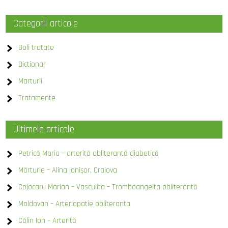
Categorii articole
Boli tratate
Dictionar
Marturii
Tratamente
Ultimele articole
Petrică Maria – arterită obliterantă diabetică
Mărturie – Alina Ionișor, Craiova
Cojocaru Marian – Vasculita – Tromboangeita obliterantă
Moldovan – Arteriopatie obliteranta
Călin Ion – Arterită