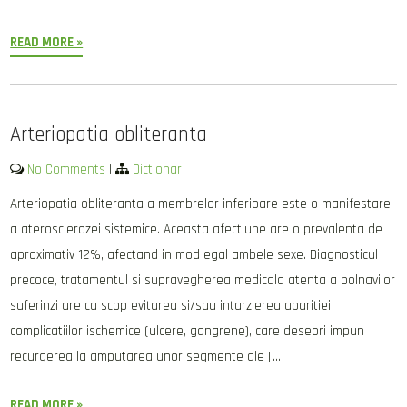
READ MORE »
Arteriopatia obliteranta
No Comments
|
Dictionar
Arteriopatia obliteranta a membrelor inferioare este o manifestare
a aterosclerozei sistemice. Aceasta afectiune are o prevalenta de
aproximativ 12%, afectand in mod egal ambele sexe. Diagnosticul
precoce, tratamentul si supravegherea medicala atenta a bolnavilor
suferinzi are ca scop evitarea si/sau intarzierea aparitiei
complicatiilor ischemice (ulcere, gangrene), care deseori impun
recurgerea la amputarea unor segmente ale […]
READ MORE »