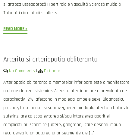
si artroza Osteoporoză Hipertiroidie Vasculită Scleroză multiplă
Tulburări circulatorii si altele.
READ MORE »
Arterita si arteriopatia obliteranta
No Comments
|
Dictionar
Arteriopatia obliteranta a membrelor inferioare este o manifestare
a aterosclerozei sistemice. Aceasta afectiune are o prevalenta de
aproximativ 12%, afectand in mod egal ambele sexe. Diagnosticul
precoce, tratamentul si supravegherea medicala atenta a bolnavilor
suferinzi are ca scop evitarea si/sau intarzierea aparitiei
complicatiilor ischemice (ulcere, gangrene), care deseori impun
recurgerea la amputarea unor segmente ale […]