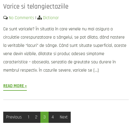
Varice si telangiectaziile
No Comments
|
Dictionar
Ce sunt varicele? În situatia în care venele nu mai asigura o
circulatie corespunzatoare a sângelui, se pot dilata, dând nastere
la veritabile “lacuri” de sânge. Când sunt situate superficial, aceste
vene devin vizibile, dilatate si produc adesea simptome
caracteristice – oboseala, senzatia de greutate sau durere în
membrul respectiv. În cazurile severe, varicele se […]
READ MORE »
Posts
Previous
1
2
3
4
Next
pagination