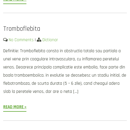
Tromboflebita
No Comments
|
Dictionar
Definitie: Tromboflebita consta in obstructia totala sau partiala a
unei vene prin coagulare intravasculara, cu inflamarea peretelui
venos. Deoarece principala complicatie este embolia, face parte din
boala tromboemboiica. in evolutie se deosebesc un stadiu initial, de
flebotromboza, de scurta durata (5 – 6 zile), cand cheagul adera
slab la peretele venos, dar are o neta […]
READ MORE »