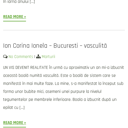
În iarna anului […]
READ MORE »
Ion Corina Ionela – Bucuresti – vasculită
No Comments
|
Marturii
UN VIS DEVENIT REALITATE În urmă cu aproximativ un an mi-a izbucnit
această boală numită vasculită. Este o boală de sistem care se
manifestă în mai multe faze. La mine, s-a manifestat la început sub
forma unor bubite mici, asemeni unei purpure la nivelul
tegumentelor pe membrele inferioare. Boala a izbucnit după un
epilat cu […]
READ MORE »