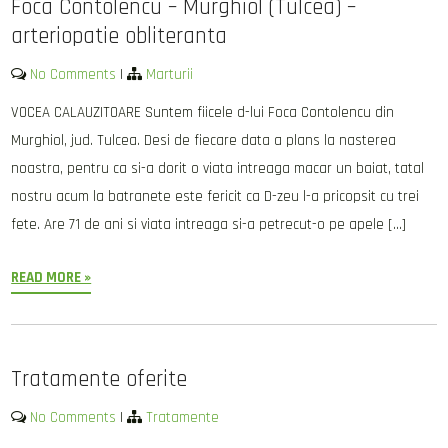
Foca Contolencu – Murghiol (Tulcea) –
arteriopatie obliteranta
No Comments
|
Marturii
VOCEA CALAUZITOARE Suntem fiicele d-lui Foca Contolencu din
Murghiol, jud. Tulcea. Desi de fiecare data a plans la nasterea
noastra, pentru ca si-a dorit o viata intreaga macar un baiat, tatal
nostru acum la batranete este fericit ca D-zeu l-a pricopsit cu trei
fete. Are 71 de ani si viata intreaga si-a petrecut-o pe apele […]
READ MORE »
Tratamente oferite
No Comments
|
Tratamente