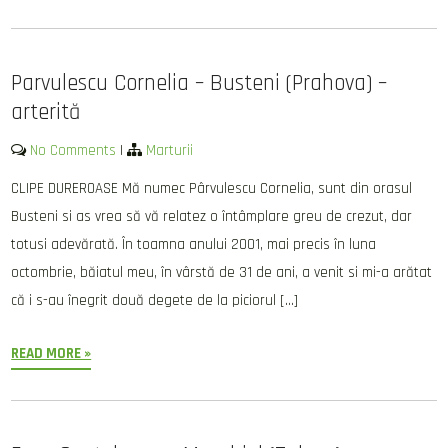
Parvulescu Cornelia – Busteni (Prahova) –
arterită
No Comments
|
Marturii
CLIPE DUREROASE Mă numec Pârvulescu Cornelia, sunt din orasul
Busteni si as vrea să vă relatez o întâmplare greu de crezut, dar
totusi adevărată. În toamna anului 2001, mai precis în luna
octombrie, băiatul meu, în vârstă de 31 de ani, a venit si mi-a arătat
că i s-au înegrit două degete de la piciorul […]
READ MORE »