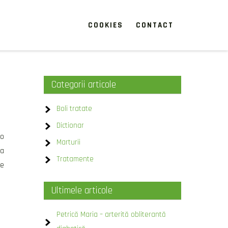
COOKIES
CONTACT
Categorii articole
Boli tratate
Dictionar
 o
Marturii
la
Tratamente
re
Ultimele articole
Petrică Maria – arterită obliterantă