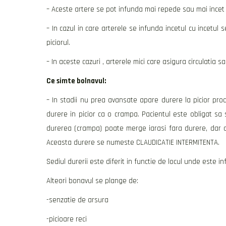
– Aceste artere se pot infunda mai repede sau mai incet 
– In cazul in care arterele se infunda incetul cu incetul s
piciorul.
– In aceste cazuri , arterele mici care asigura circulatia s
Ce simte bolnavul:
– In stadii nu prea avansate apare durere la picior pr
durere in picior ca o crampa. Pacientul este obligat sa
durerea (crampa) poate merge iarasi fara durere, dar 
Aceasta durere se numeste
CLAUDICATIE INTERMITENTA
.
Sediul durerii este diferit in functie de locul unde este in
Alteori bonavul se plange de:
-senzatie de arsura
-picioare reci