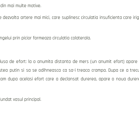
din mai multe motive.
e dezvolta artere mai mici, care suplinesc circulatia insuficienta care iri
angelui prin picior formeaza circulatia colaterala.
odusa de efort: la o anumita distanta de mers (un anumit efort) apare
 stea putin si sa se odihneasca ca sa-i treaca crampa. Dupa ce a trec
cam dupa acelasi efort care a declansat durerea, apare o noua durer
fundat vasul principal.