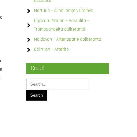
diabetică
Mărturie – Alina Ionișor, Craiova
ga
Cojocaru Marian – Vasculita –
Tromboangeita obliterantă
Moldovan – Arteriopatie obliteranta
Călin Ion – Arterită
 o
Caută
ut
e.