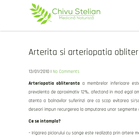
Skip
to
content
CHIVU-STELIAN.RO
medicina naturista
Arterita si arteriopatia oblite
13/01/2010
|
No Comments
Arteriopatia obliteranta
a membrelor inferioare es
prevalenta de aproximativ 12%, afectand in mod egal am
atenta a bolnavilor suferinzi are ca scop evitarea si/sa
deseori impun recurgerea la
amputarea
unor segmente a
Ce se intampla?
– Irigarea piciorului cu sange este realizata prin artere m