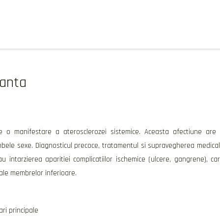
ranta
te o manifestare a
aterosclerozei sistemice
. Aceasta afectiune are
bele sexe. Diagnosticul precoce, tratamentul si supravegherea medica
u intarzierea aparitiei complicatiilor ischemice (ulcere, gangrene), ca
le membrelor inferioare.
ari principale