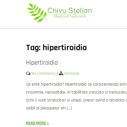
Skip
to
content
CHIVU-STELIAN.RO
medicina naturista
Tag:
hipertiroidia
Hipertiroidia
No Comments
|
Dictionar
Ce este hipertiroidia? Hipertiroidia se caracterizeaza pri
(insomnie, nervozitate, iri-tabilitate crescuta si tremurat
Ochii ii sunt stralucitori si umezi, uneori avind o tendint
vizibil al pleoapelor vin […]
READ MORE »