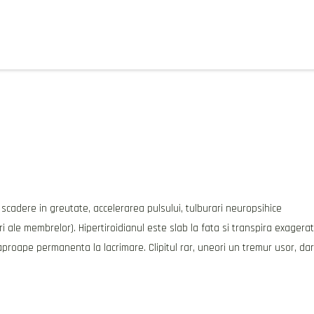
n scadere in greutate, accelerarea pulsului, tulburari neuropsihice
uri ale membrelor). Hipertiroidianul este slab la fata si transpira exagerat
a aproape permanenta la lacrimare. Clipitul rar, uneori un tremur usor, dar