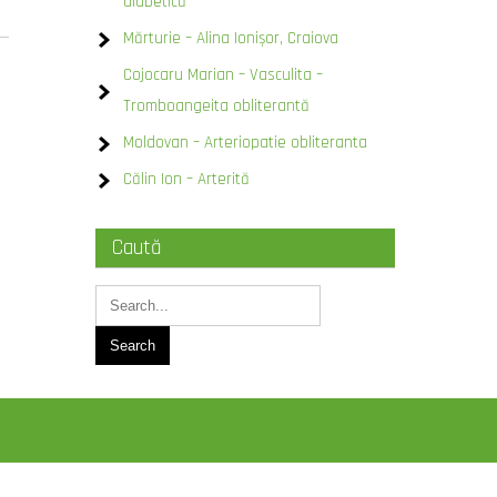
diabetică
Mărturie – Alina Ionișor, Craiova
Cojocaru Marian – Vasculita –
Tromboangeita obliterantă
Moldovan – Arteriopatie obliteranta
Călin Ion – Arterită
Caută