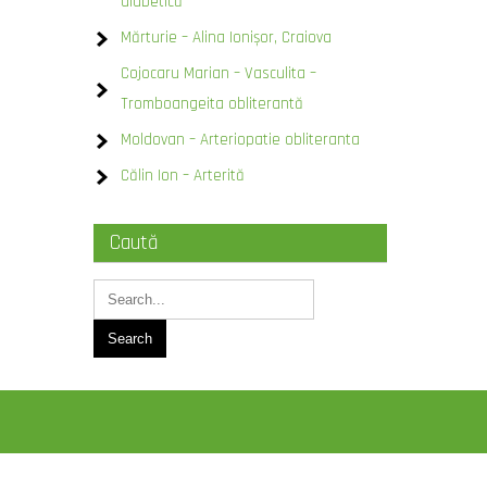
diabetică
Mărturie – Alina Ionișor, Craiova
Cojocaru Marian – Vasculita –
Tromboangeita obliterantă
Moldovan – Arteriopatie obliteranta
Călin Ion – Arterită
Caută