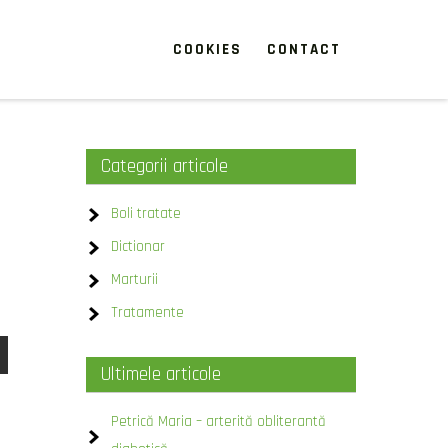
COOKIES
CONTACT
Categorii articole
Boli tratate
Dictionar
Marturii
Tratamente
Ultimele articole
Petrică Maria – arterită obliterantă