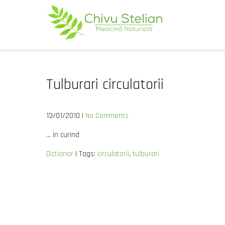
Skip
to
content
CHIVU-STELIAN.RO
medicina naturista
Tulburari circulatorii
13/01/2010
|
No Comments
… in curind
Dictionar
| Tags:
circulatorii
,
tulburari
Post
navigation