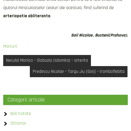
ajutorul miraculoaselor ceaiuri ale acestuia, fiind suferind de
arteriopatie obliteranta
.
Saii Nicolae , Busteni(Prahova).
Marturii
Post
Neculai Monica – Slobozia (Ialomita) – arterita
navigation
Predescu Nicolae – Targu Jiu (Gorj) – tromboflebita
Categorii articole
Boli tratate
Dictionar