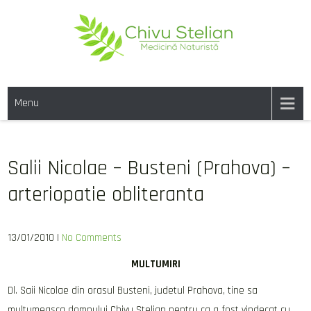
Skip
to
content
CHIVU-STELIAN.RO
medicina naturista
Menu
Salii Nicolae – Busteni (Prahova) –
arteriopatie obliteranta
13/01/2010
|
No Comments
MULTUMIRI
Dl. Saii Nicolae din orasul Busteni, judetul Prahova, tine sa
multumeasca domnului Chivu Stelian pentru ca a fost vindecat cu