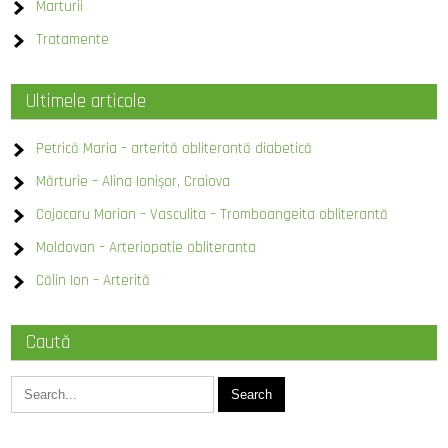
Marturii
Tratamente
Ultimele articole
Petrică Maria – arterită obliterantă diabetică
Mărturie – Alina Ionișor, Craiova
Cojocaru Marian – Vasculita – Tromboangeita obliterantă
Moldovan – Arteriopatie obliteranta
Călin Ion – Arterită
Caută